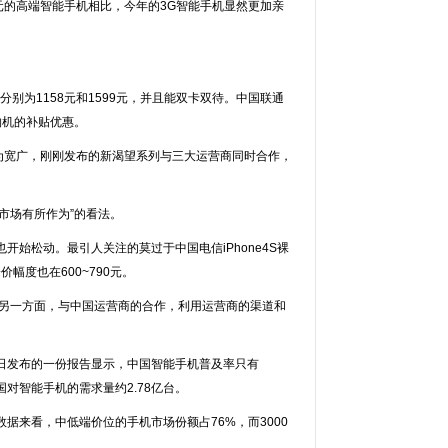
元的高端智能手机相比，今年的3G智能手机显然更加亲
分别为1158元和1599元，并且能双卡双待。中国联通
购机的补贴优惠。
为宽广，刚刚发布的新渴望系列与三大运营商同时合作，
市场有所作为”的看法。
松动。最引人关注的莫过于中国电信iPhone4S裸
价幅度也在600~790元。
。另一方面，与中国运营商的合作，利用运营商的渠道和
发布的一份报告显示，中国智能手机普及率只有
国对智能手机的需求量约2.78亿台。
来看，中低端价位的手机市场份额占76%，而3000