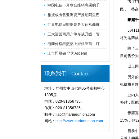
“5·17
中国电信下月联合经销商采购千
民，一些高
雅虎或出售亚洲资产推动阿里巴
豪赌千
世界电信日照例是各大运营商推
5月11日
三大运营商用户争夺战升级：管
将为这两款
电商价格战煎熬上游供应商：订
除了三星，
上市即脱销 华为Ascend
目前售价为
以上国际品
联系我们 Contact
另外的意义
机价格直降5
地址：广州市中山七路65号富邦中心
1305房
业内人士分
电话：020-81356735,
补贴，既能
传真：020-81356735,
毋庸置疑
邮件：liao@marineunion.com
15%，但
网站：
http://www.marineunion.com
目前中国智
元以上的手