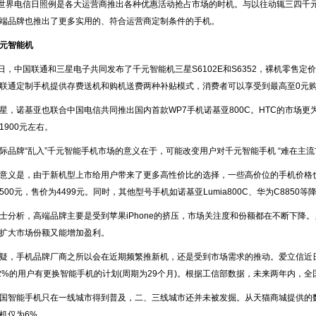
”世界电信日照例是各大运营商推出各种优惠活动抢占市场的时机。与以往动辄三四千
端品牌也推出了更多实用的、符合运营商定制条件的手机。
元智能机
，中国联通和三星电子共同发布了千元智能机三星S6102E和S6352，裸机零售定价
联通定制手机提供存费送机和购机送费两种补贴模式，消费者可以享受到最高至0元
诺基亚也联合中国电信共同推出国内首款WP7手机诺基亚800C。HTC的市场更
1900元左右。
牌“乱入”千元智能手机市场的意义在于，可能改变用户对千元智能手机 “难在主流
是，由于新机型上市给用户带来了更多高性价比的选择，一些高价位的手机价格也开始
00元，售价为4499元。同时，其他型号手机如诺基亚Lumia800C、华为C8850等降
析，高端品牌主要是受到苹果iPhone的挤压，市场关注度和份额都在不断下降
扩大市场份额又能增加盈利。
，手机品牌厂商之所以会在近期频繁推新机，还是受到市场需求的推动。爱立信近日
32%的用户有更换智能手机的计划(周期为29个月)。根据工信部数据，未来两年内，全
能手机只在一线城市得到普及，二、三线城市还并未被发掘。从天猫商城提供的数据
机仅为6%。