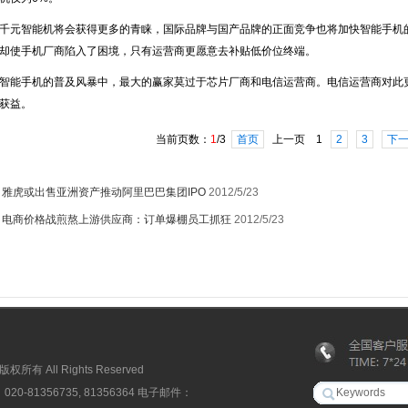
元智能机将会获得更多的青睐，国际品牌与国产品牌的正面竞争也将加快智能手机的
却使手机厂商陷入了困境，只有运营商更愿意去补贴低价位终端。
能手机的普及风暴中，最大的赢家莫过于芯片厂商和电信运营商。电信运营商对此更
获益。
当前页数：
1
/3
首页
上一页 1
2
3
下
：
雅虎或出售亚洲资产推动阿里巴巴集团IPO
2012/5/23
：
电商价格战煎熬上游供应商：订单爆棚员工抓狂
2012/5/23
 All Rights Reserved
81356735, 81356364 电子邮件：