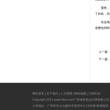
显然，千
了好处，但
在这场智
资费也同时
上一篇
下一篇
网站首页
|
关于我们
|
人才招聘
|
网站地图
|
订阅RSS
Copyright 2013
www.hitux.com
广州海和货运代理有限公司 版权所有
公司地址：广州市中山七路65号富邦中心1305房 联系电话：020-